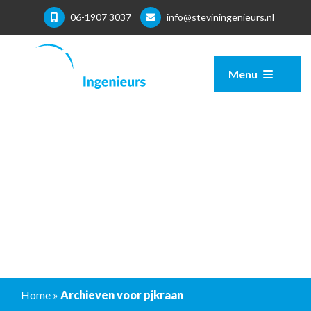
06-1907 3037
info@steviningenieurs.nl
Menu
Home
»
Archieven voor pjkraan